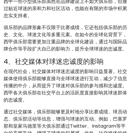
西甲一些小型俱乐部虽然在品牌建设上不如大俱乐部，但通
过贴近球迷的亲和力和社区活动，也能在有限的市场中积累
忠实支持者。
俱乐部的品牌形象不仅限于比赛成绩，它还包括俱乐部的历
史、文化、球迷文化等多重元素。在如今的全球化背景下，
西甲俱乐部需要更加注重品牌的全球化建设，通过与国际品
牌合作等手段扩大自己的影响力，提升全球球迷的忠诚度。
4、社交媒体对球迷忠诚度的影响
在现代社会，社交媒体对球迷忠诚度的影响日益显著。社交
媒体使得俱乐部能够直接与全球球迷进行互动，减少了信息
传播的中介，从而提升了球迷对俱乐部的参与感和忠诚度。
西甲各大俱乐部在社交平台上的活跃度直接影响其球迷群体
的忠诚度。
通过社交媒体，俱乐部能够更及时地分享比赛成绩、球员动
态、俱乐部活动等信息，增强与球迷的互动。例如，巴塞罗
那和皇家马德里等大俱乐部通过Twitter、Instagram等平