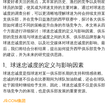
球爱好者关注的焦点，其丰富的历史、激烈的竞争以及明星
球员的加盟，使其成为球迷支持的主要对象。通过对球迷忠
诚度的调查分析，可以更清晰地理解球迷为何会持续支持某
支俱乐部，并在竞争日益激烈的西甲联赛中，探讨各大俱乐
部如何通过不同的策略提升自身的市场竞争力。本文将从四
个方面进行详细探讨：球迷忠诚度的定义与影响因素、俱乐
部的竞技表现与球迷忠诚度之间的关系、俱乐部品牌形象与
球迷忠诚度的互动、以及社交媒体对球迷忠诚度的影响。最
后，我们将结合分析结果，提出如何提升西甲俱乐部竞争力
的建议，并为未来的研究提供思路。
1、球迷忠诚度的定义与影响因素
球迷忠诚度是指球迷对某一俱乐部长期的支持和情感依赖。
忠诚的球迷不仅会在比赛期间为球队加油助威，还会在球队
处于困境时继续给予支持。因此，球迷忠诚度不仅是俱乐部
市场竞争力的体现，也是俱乐部发展的重要资源。
J9.COM集团