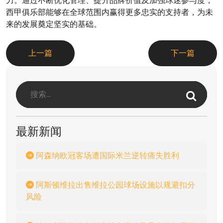
力。通过不断优化管理、提升品牌价值及加强球迷参与度，
西甲俱乐部能够在全球范围内赢得更多忠实的支持者，为未
来的发展奠定坚实的基础。
上一篇
下一篇
最新新闻
阿森纳欧冠客场遭国际米兰逆转痛失胜利
阿斯顿维拉出售维拉公园球场设施以规避扣分
风险