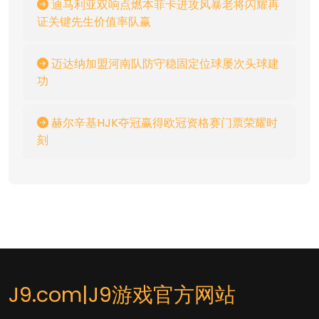
迪马利亚双响点燃本菲卡进攻风暴老将闪耀再
证关键先生价值率队赢
迈达纳加盟河南队防守稳固定位球屡次头球建
功
赫尔辛基HJK夺冠赢得欧冠资格赛门票荣耀时
刻
J9.com|J9游戏官方网站