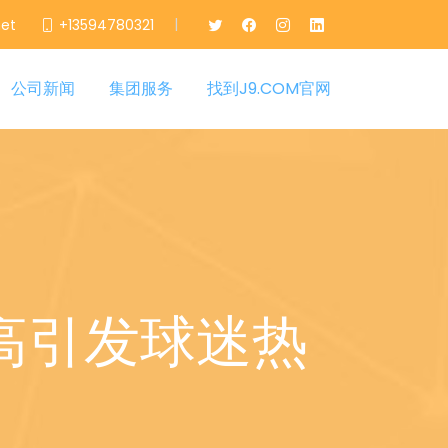
|
net
+13594780321
公司新闻
集团服务
找到J9.COM官网
高引发球迷热