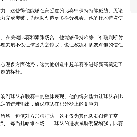
耐力，这使得他能够在高强度的比赛中保持持续威胁。无论
能力完成突破，为球队创造更多得分机会。他的技术特点使
素。在关键比赛和紧张场合，他能够保持冷静，准确判断射
心理素质不仅让球迷为之惊叹，也让教练和队友对他的信任
和心理多方面优势，这为他创造中超单赛季进球新高奠定了
中超的标杆。
影响到球队在联赛中的整体表现。他的得分能力让球队在比
稳定的进球输出，确保球队在积分榜上的竞争力。
守策略，迫使对方加强盯防，这不仅为其他队友创造了空
意到，每当扎哈维在场上，球队的进攻威胁明显增强，比赛