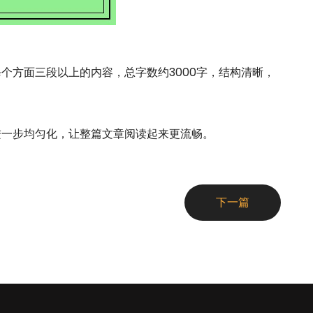
个方面三段以上的内容，总字数约3000字，结构清晰，
进一步均匀化，让整篇文章阅读起来更流畅。
下一篇