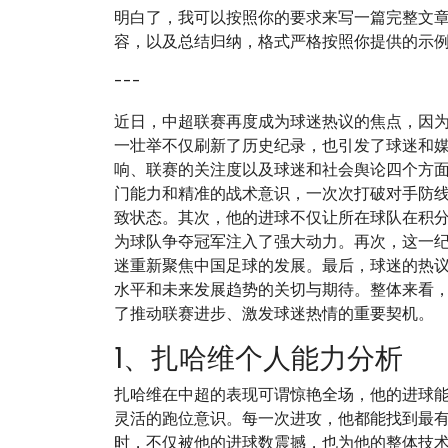
明白了，我可以按照你的要求来写一篇完整文
容，以及总结归纳，格式严格按照你提供的示例
---
近日，中超联赛再度成为球迷热议的焦点，因
一壮举不仅刷新了历史纪录，也引发了球迷和
响、联赛的关注度以及球迷和社会舆论四个方
门能力和精准的战术意识，一次次打破对手防
致状态。其次，他的进球不仅让所在球队在积
为球队争夺冠军注入了强大动力。再次，这一
迷重新聚焦中国足球的发展。最后，球迷的热
水平和未来发展趋势的关切与期待。整体来看
了推动联赛进步、激发球迷热情的重要契机。
1、扎哈维个人能力分析
扎哈维在中超的表现可谓惊艳全场，他的进球
灵活的跑位意识。每一次进攻，他都能找到最
时，不仅被他的进球数震撼，也为他的整体技