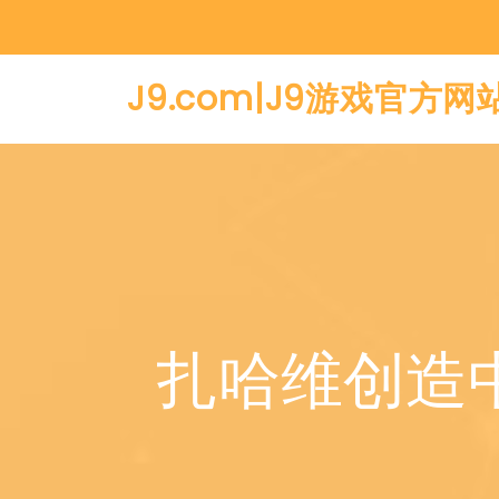
J9.com|J9游戏官方网
扎哈维创造