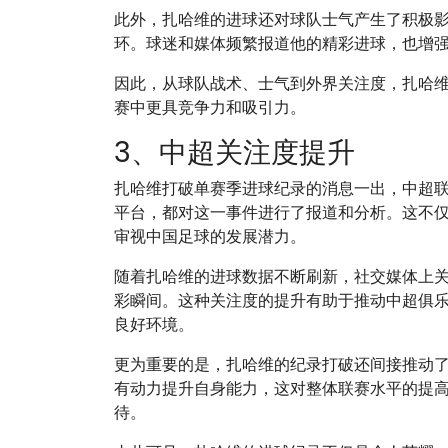
此外，扎哈维的进球还对球队士气产生了积极
环。球迷和媒体频繁报道他的精彩进球，也增
因此，从球队战术、士气到外界关注度，扎哈
赛中更具竞争力和吸引力。
3、中超关注度提升
扎哈维打破单赛季进球纪录的消息一出，中超
平台，都对这一事件进行了报道和分析。这不
审视中国足球的发展潜力。
随着扎哈维的进球数据不断刷新，社交媒体上
彩瞬间。这种关注度的提升有助于推动中超俱
良好环境。
更为重要的是，扎哈维的纪录打破还间接推动
有动力提升自身能力，这对整体联赛水平的提
待。