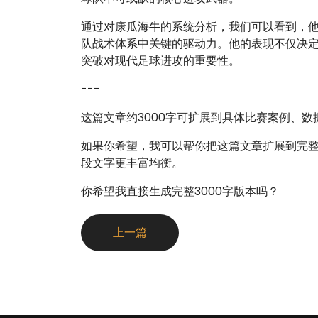
通过对康瓜海牛的系统分析，我们可以看到，
队战术体系中关键的驱动力。他的表现不仅决
突破对现代足球进攻的重要性。
---
这篇文章约3000字可扩展到具体比赛案例、
如果你希望，我可以帮你把这篇文章扩展到完整*
段文字更丰富均衡。
你希望我直接生成完整3000字版本吗？
上一篇