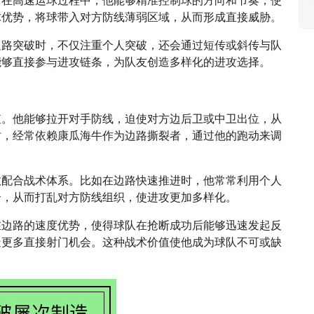
。在高速运球过程中，他能够精准控制球的方向和节奏，使
球优势，将球带入对方防线薄弱区域，从而形成直接威胁。
边路突破时，不仅注重个人突破，还会通过短传或斜传与队
能够直接参与进攻链条，为队友创造多样化的进攻选择。
值。他能够拉开对手防线，迫使对方边后卫或中卫出位，从
时，经常依赖康瓜海牛作为边路撕裂者，通过他的跑动来调
效配合战术体系。比如在边路快速推进时，他常常利用个人
合，从而打乱对方防线组织，使进攻更加多样化。
在边路的速度优势，使得球队在抢断成功后能够迅速发起反
造更多直接射门机会。这种战术价值使他成为球队不可或缺