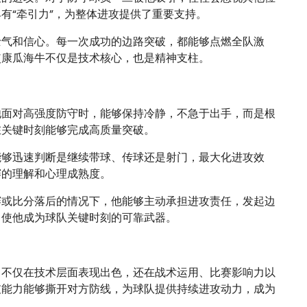
有“牵引力”，为整体进攻提供了重要支持。
士气和信心。每一次成功的边路突破，都能够点燃全队激
使康瓜海牛不仅是技术核心，也是精神支柱。
他面对高强度防守时，能够保持冷静，不急于出手，而是根
在关键时刻能够完成高质量突破。
能够迅速判断是继续带球、传球还是射门，最大化进攻效
赛的理解和心理成熟度。
赛或比分落后的情况下，他能够主动承担进攻责任，发起边
，使他成为球队关键时刻的可靠武器。
，不仅在技术层面表现出色，还在战术运用、比赛影响力以
破能力能够撕开对方防线，为球队提供持续进攻动力，成为