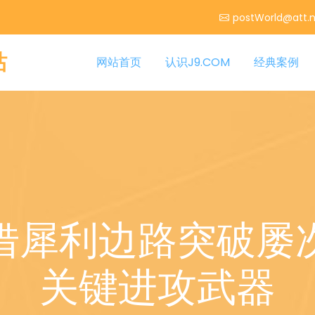
postWorld@att.
站
网站首页
认识J9.COM
经典案例
借犀利边路突破屡
关键进攻武器