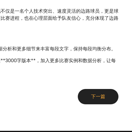
他不仅是一名个人技术突出、速度灵活的边路球员，更是球
定比赛进程，也在心理层面给予队友信心，充分体现了边路
数据分析和更多细节来丰富每段文字，保持每段均衡分布。
*3000字版本**，加入更多比赛实例和数据分析，让每
下一篇