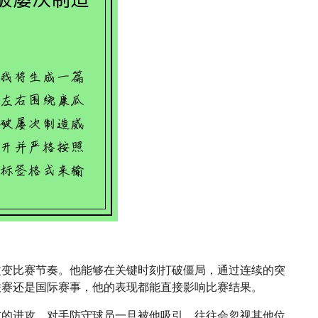
改变比赛节奏。他能够在关键时刻打破僵局，通过连续的突
联赛还是国际赛事，他的表现都能直接影响比赛结果。
友的进攻。对手防守球员一旦被他吸引，往往会忽视其他位