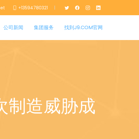
|
net
+13594780321
公司新闻
集团服务
找到J9.COM官网
次制造威胁成