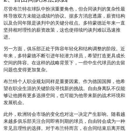
尽管布兰特在球队中扮演重要角色，但合同谈判的复杂性最
终导致双方未能达成续约协议。据多方消息透露，薪资结构
以及合同年限是谈判中的关键分歧点。多特蒙德近年来一直
坚持相对理性的薪资政策，这也使得续约谈判难以迅速推
进。
另一方面，俱乐部正处于阵容年轻化和结构调整的阶段。近
年来，多特蒙德不断引进年轻潜力球员，希望打造更具成长
空间的阵容。在这样的战略背景下，一些中生代球员的去留
问题也变得更加复杂。
布兰特个人职业规划同样是重要因素。作为德国国脚，他希
望在职业生涯的关键阶段寻找新的挑战。自由身离队不仅能
够让他拥有更多选择空间，也可能为他带来新的战术环境和
发展机会。
此外，欧洲转会市场的变化也对这一决定产生影响。随着越
来越多俱乐部关注合同即将到期的球员，自由转会成为一种
常见且理性的选择。对于布兰特而言，在合同结束后离开既