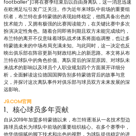
footballer"]将在赛季结束后以自由身离队，这一消息迅速
在欧洲足坛引发广泛关注。作为近年来球队中前场的重要组
织者，布兰特在多特蒙德的表现始终稳定，他既具备出色的
技术能力，又拥有极强的比赛阅读能力，在关键比赛中多次
扮演决定性角色。随着合同即将到期且双方未能完成续约，
布兰特的离开不仅意味着球队战术体系将面临调整，也让多
特蒙德未来的中场布局充满未知。与此同时，这一决定也反
映出俱乐部在阵容更新与财政结构上的新思路。本文将从布
兰特在球队中的角色价值、离队背后的深层原因、对球队未
来战术的影响以及球员个人职业规划四个方面展开详细分
析，全面解读这位德国国脚告别多特蒙德背后的故事与意
义，并探讨这次离队事件对俱乐部与球员双方未来发展的深
远影响。
J9.COM官网
1、核心球员多年贡献
自从2019年加盟多特蒙德以来，布兰特逐渐从一名技术型边
路球员成长为球队中前场的重要组织核心。在多个赛季中，
他凭借细腻的脚下技术和出色的视野，为球队提供稳定的进