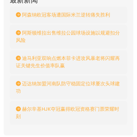
阿森纳欧冠客场遭国际米兰逆转痛失胜利
阿斯顿维拉出售维拉公园球场设施以规避扣分
风险
迪马利亚双响点燃本菲卡进攻风暴老将闪耀再
证关键先生价值率队赢
迈达纳加盟河南队防守稳固定位球屡次头球建
功
赫尔辛基HJK夺冠赢得欧冠资格赛门票荣耀时
刻