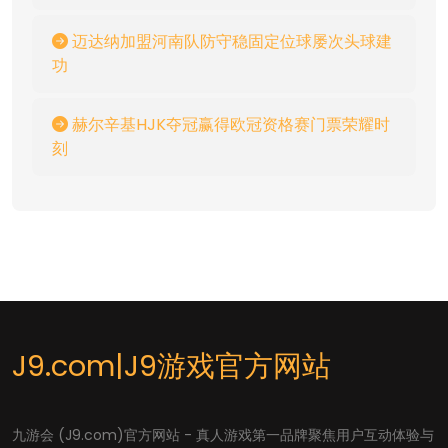
迈达纳加盟河南队防守稳固定位球屡次头球建
功
赫尔辛基HJK夺冠赢得欧冠资格赛门票荣耀时
刻
J9.com|J9游戏官方网站
九游会 (J9.com)官方网站 - 真人游戏第一品牌聚焦用户互动体验与