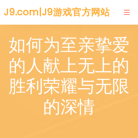
J9.com|J9游戏官方网站
如何为至亲挚爱
的人献上无上的
胜利荣耀与无限
的深情