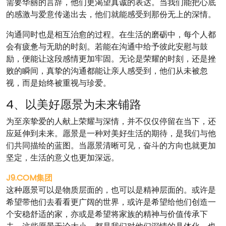
需要华丽的言辞，他们更渴望真诚的表达。当我们能把心底
的感激与爱意传递出去，他们就能感受到那份无上的深情。
沟通同时也是相互治愈的过程。在生活的磨砺中，每个人都
会有疲惫与无助的时刻。若能在沟通中给予彼此安慰与鼓
励，便能让这段感情更加牢固。无论是荣耀的时刻，还是挫
败的瞬间，真挚的沟通都能让亲人感受到，他们从未被忽
视，而是始终被重视与珍爱。
4、以美好愿景为未来铺路
为至亲挚爱的人献上荣耀与深情，并不仅仅停留在当下，还
应延伸到未来。愿景是一种对美好生活的期待，是我们与他
们共同描绘的蓝图。当愿景清晰可见，奋斗的方向也就更加
坚定，生活的意义也更加深远。
J9.COM集团
这种愿景可以是物质层面的，也可以是精神层面的。或许是
希望带他们去看看更广阔的世界，或许是希望给他们创造一
个安稳舒适的家，亦或是希望将家族的精神与价值传承下