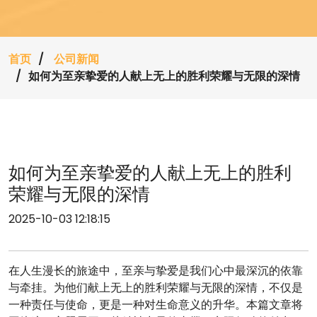
首页
公司新闻
如何为至亲挚爱的人献上无上的胜利荣耀与无限的深情
如何为至亲挚爱的人献上无上的胜利
荣耀与无限的深情
2025-10-03 12:18:15
在人生漫长的旅途中，至亲与挚爱是我们心中最深沉的依靠
与牵挂。为他们献上无上的胜利荣耀与无限的深情，不仅是
一种责任与使命，更是一种对生命意义的升华。本篇文章将