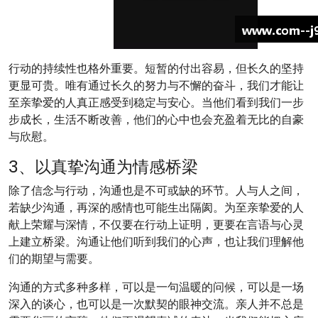
行动的持续性也格外重要。短暂的付出容易，但长久的坚持
更显可贵。唯有通过长久的努力与不懈的奋斗，我们才能让
至亲挚爱的人真正感受到稳定与安心。当他们看到我们一步
步成长，生活不断改善，他们的心中也会充盈着无比的自豪
与欣慰。
3、以真挚沟通为情感桥梁
除了信念与行动，沟通也是不可或缺的环节。人与人之间，
若缺少沟通，再深的感情也可能生出隔阂。为至亲挚爱的人
献上荣耀与深情，不仅要在行动上证明，更要在言语与心灵
上建立桥梁。沟通让他们听到我们的心声，也让我们理解他
们的期望与需要。
沟通的方式多种多样，可以是一句温暖的问候，可以是一场
深入的谈心，也可以是一次默契的眼神交流。亲人并不总是